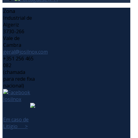
Zona
Industrial de
Algeriz
3730-266
Vale de
Cambra
geral@josilnox.com
+351 256 465
082
(chamada
para rede fixa
nacional)
Em caso de
Litígio >