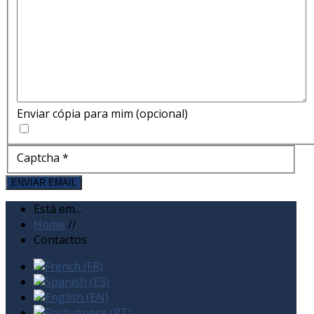
Enviar cópia para mim
(opcional)
Captcha
*
ENVIAR EMAIL
Está em...
Home
//
Contactos